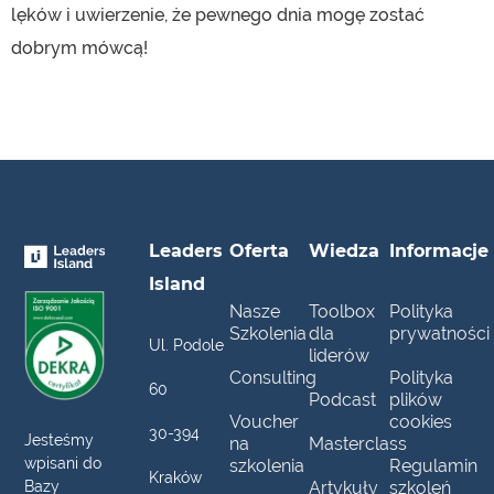
lęków i uwierzenie, że pewnego dnia mogę zostać
dobrym mówcą!
Leaders
Oferta
Wiedza
Informacje
Island
Nasze
Toolbox
Polityka
Szkolenia
dla
prywatności
Ul. Podole
liderów
Consulting
Polityka
60
Podcast
plików
Voucher
cookies
30-394
Jesteśmy
na
Masterclass
wpisani do
szkolenia
Regulamin
Kraków
Artykuły
szkoleń
Bazy