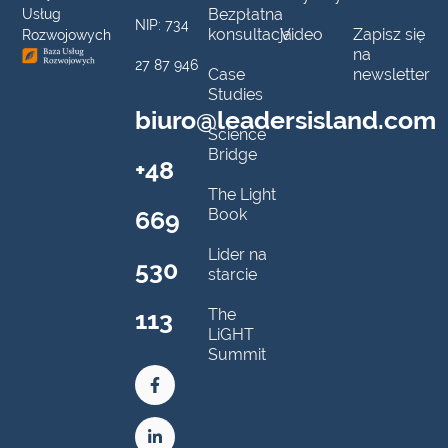
Bezpłatna
Usług
NIP: 734
konsultacja
Video
Zapisz się
Rozwojowych
na
27 87 946
Case
newsletter
Studies
biuro@leadersisland.com
Science
Bridge
+48
The Light
669
Book
Lider na
530
starcie
113
The
LiGHT
Summit