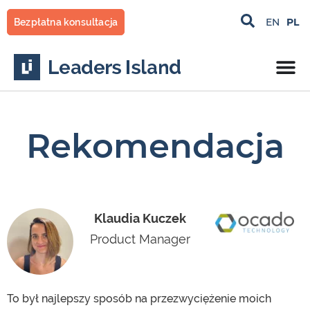
Przejdź
PL
EN
Bezpłatna konsultacja
do
treści
Rekomendacja
Klaudia Kuczek
Product Manager
To był najlepszy sposób na przezwyciężenie moich