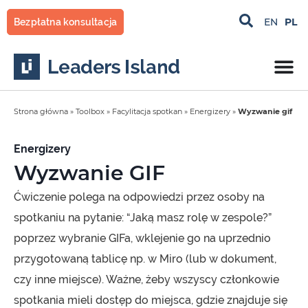
Przejdź
PL
EN
Bezpłatna konsultacja
do
treści
Strona główna
»
Toolbox
»
Facylitacja spotkan
»
Energizery
»
Wyzwanie gif
Energizery
Wyzwanie GIF
Ćwiczenie polega na odpowiedzi przez osoby na
spotkaniu na pytanie: “Jaką masz rolę w zespole?”
poprzez wybranie GIFa, wklejenie go na uprzednio
przygotowaną tablicę np. w Miro (lub w dokument,
czy inne miejsce). Ważne, żeby wszyscy członkowie
spotkania mieli dostęp do miejsca, gdzie znajduje się