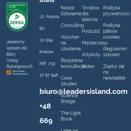
Island
Nasze
Toolbox
Polityka
Szkolenia
dla
prywatności
Ul. Podole
liderów
Consulting
Polityka
60
Podcast
plików
Voucher
cookies
30-394
Jesteśmy
na
Masterclass
wpisani do
szkolenia
Regulamin
Kraków
Artykuły
szkoleń
Bazy
Bezpłatna
Usług
NIP: 734
konsultacja
Video
Zapisz się
Rozwojowych
na
27 87 946
Case
newsletter
Studies
biuro@leadersisland.com
Science
Bridge
+48
The Light
669
Book
Lider na