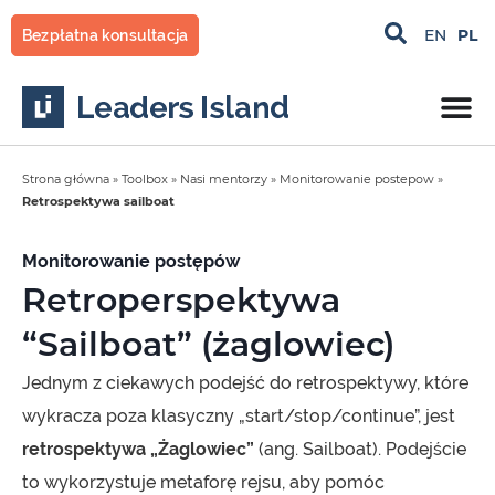
Przejdź
PL
EN
Bezpłatna konsultacja
do
treści
Strona główna
»
Toolbox
»
Nasi mentorzy
»
Monitorowanie postepow
»
Retrospektywa sailboat
Monitorowanie postępów
Retroperspektywa
“Sailboat” (żaglowiec)
Jednym z ciekawych podejść do retrospektywy, które
wykracza poza klasyczny „start/stop/continue”, jest
retrospektywa „Żaglowiec”
(ang. Sailboat). Podejście
to wykorzystuje metaforę rejsu, aby pomóc