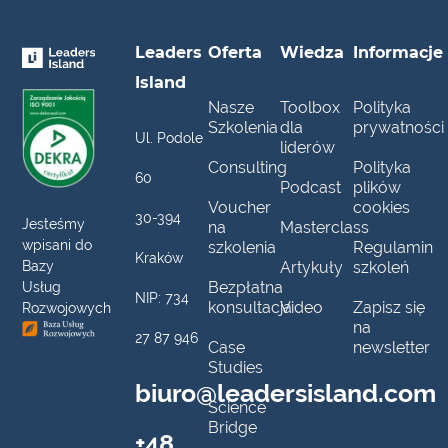
Leaders
Oferta
Wiedza
Informacje
Island
Nasze
Toolbox
Polityka
Szkolenia
dla
prywatności
Ul. Podole
liderów
Consulting
Polityka
60
Podcast
plików
Voucher
cookies
30-394
Jesteśmy
na
Masterclass
wpisani do
szkolenia
Regulamin
Kraków
Artykuły
szkoleń
Bazy
Bezpłatna
Usług
NIP: 734
konsultacja
Video
Zapisz się
Rozwojowych
na
27 87 946
Case
newsletter
Studies
biuro@leadersisland.com
Science
Bridge
+48